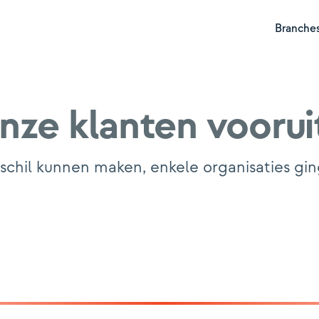
Branche
nze klanten voorui
Hyp
hil kunnen maken, enkele organisaties ginge
Pen
Ver
Ver