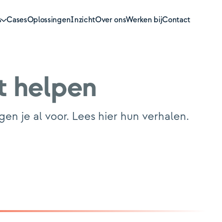
s
Cases
Oplossingen
Inzicht
Over ons
Werken bij
Contact
t helpen
otheken
n je al voor. Lees hier hun verhalen.
sioenen
zekeren
mogensbeheer