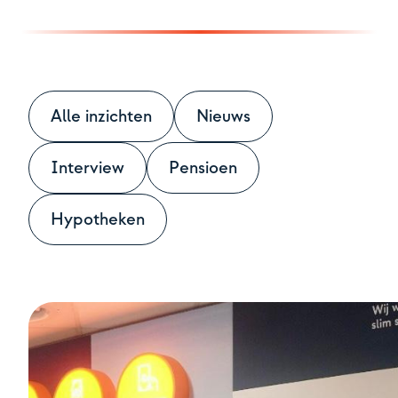
Contact
Alle inzichten
Nieuws
Interview
Pensioen
Hypotheken