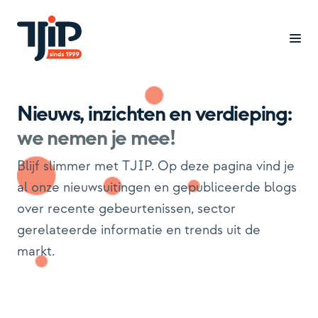
Nieuws, inzichten en verdieping:
Branches
we nemen je mee!
Cases
Blijf slimmer met TJIP. Op deze pagina vind je
Oplossingen
al onze nieuwsuitingen en gepubliceerde blogs
over recente gebeurtenissen, sector
Inzicht
gerelateerde informatie en trends uit de
markt.
Over ons
Werken bij