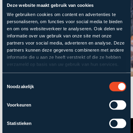
Deze website maakt gebruik van cookies
We gebruiken cookies om content en advertenties te
personaliseren, om functies voor social media te bieden
en om ons websiteverkeer te analyseren. Ook delen we
informatie over uw gebruik van onze site met onze
partners voor social media, adverteren en analyse. Deze
partners kunnen deze gegevens combineren met andere
informatie die u aan ze heeft verstrekt of die ze hebben
verzameld op basis van uw gebruik van hun services.
Toestemmingsselectie
Nieuws
Noodzakelijk
AM artikel: TJIP zet in op financieel totaalbeeld
In een interview met AM vertellen CEO Igor
Voorkeuren
Gavic en commercieel directeur Hans Schrijver...
Statistieken