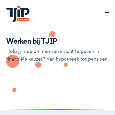
Werken bij TJIP
Branches
Help jij mee om mensen inzicht te geven in
Cases
financiële keuzes? Van hypotheek tot pensioen.
Oplossingen
Inzicht
Over ons
Werken bij