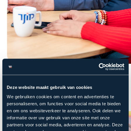
Interview
Van complexe vraagstukken naar heldere
oplossingen | Het verhaal van John
Deze website maakt gebruik van cookies
Kun je jezelf introduceren? Mijn naam is John
We gebruiken cookies om content en advertenties te
personaliseren, om functies voor social media te bieden
Geene en ik woon in Delft met Linda. We...
en om ons websiteverkeer te analyseren. Ook delen we
informatie over uw gebruik van onze site met onze
partners voor social media, adverteren en analyse. Deze