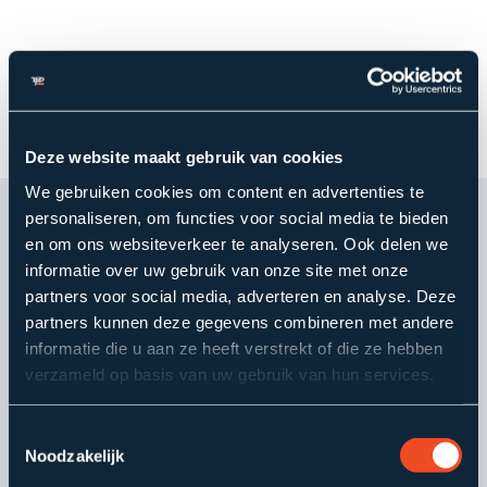
Deze website maakt gebruik van cookies
We gebruiken cookies om content en advertenties te
personaliseren, om functies voor social media te bieden
en om ons websiteverkeer te analyseren. Ook delen we
OPLOSSINGEN
informatie over uw gebruik van onze site met onze
partners voor social media, adverteren en analyse. Deze
Ontdek onze oplossingen
partners kunnen deze gegevens combineren met andere
voor de pensioenbranche
informatie die u aan ze heeft verstrekt of die ze hebben
verzameld op basis van uw gebruik van hun services.
Financieel inzicht met activatie
Toestemmingsselectie
Helpt pensioenorganisaties om consumenten
Noodzakelijk
op het juiste moment te ondersteunen, te