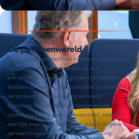
De pensioenwereld
Deelnemers verwachten overzicht en inzicht in
hun pensioen, toegesneden op hun
persoonlijke situatie. Tegelijkertijd hebben
fondsen te maken met complexe producten,
veranderende regelgeving en snelle
digitalisering. Heldere en toegankelijke
communicatie is daarom essentieel, zeker in
een tijd waarin consumenten steeds hogere
verwachtingen hebben en de bevolking