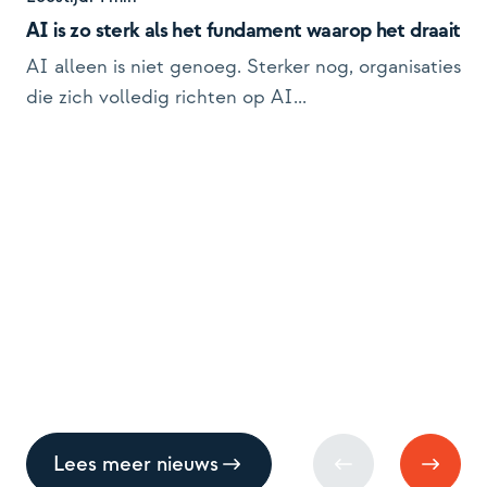
AI is zo sterk als het fundament waarop het draait
AI alleen is niet genoeg. Sterker nog, organisaties
die zich volledig richten op AI...
Ni
Lee
TJI
ov
De
Pri
Lees meer nieuws