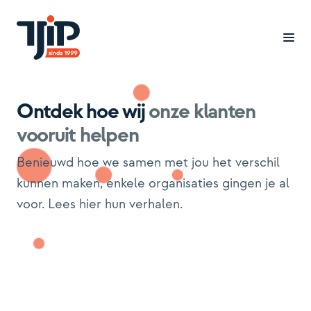
Ontdek hoe wij
onze klanten
Branches
vooruit helpen
Cases
Benieuwd hoe we samen met jou het verschil
Oplossingen
kunnen maken, enkele organisaties gingen je al
voor. Lees hier hun verhalen.
Inzicht
Over ons
Werken bij