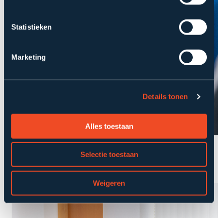
Statistieken
Marketing
Details tonen
Alles toestaan
Verzekeren
Selectie toestaan
Movir maakt AOV voor zelfstandigen
laagdrempelig en volledig online
Weigeren