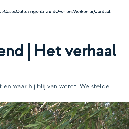
s
Cases
Oplossingen
Inzicht
Over ons
Werken bij
Contact
end | Het verhaal
otheken
sioenen
en waar hij blij van wordt. We stelde
zekeren
mogensbeheer