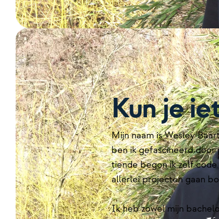
Kun
je ie
Mijn naam is Wesley Baartm
ben ik gefascineerd door
tiende begon ik zelf code
allerlei projecten gaan 
Ik heb zowel mijn bachelo