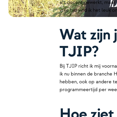
als docent gewerkt, maar 
vrije tijd vind ik het le
Wat zijn
TJIP?
Bij TJIP richt ik mij voor
ik nu binnen de branche H
hebben, ook op andere te
programmeertijd per week
Hoe ziet