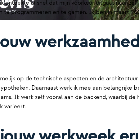
ik ontdekte al snel dat mijn voorkeur uitgaat naar ze
uk om te programmeren en te gamen. Ik ben in maart 20
 jouw werkzaamhed
namelijk op de technische aspecten en de architectuur
ypotheken. Daarnaast werk ik mee aan belangrijke be
ams. Ik werk zelf vooral aan de backend, waarbij de
 varieert.
 jouw werkweek er