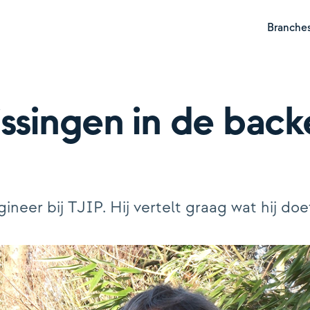
Branche
issingen in de back
Hyp
Pen
er bij TJIP. Hij vertelt graag wat hij doet 
Ver
Ver