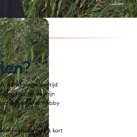
llen?
Al vanaf jonge leeftijd
egen was, en op mijn
erd en ben ik als hobby
 mijn studie heb ik kort