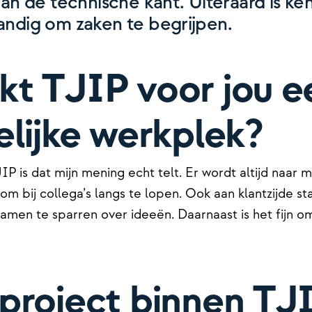
aan de technische kant. Uiteraard is ke
andig om zaken te begrijpen.
t TJIP voor jou e
elijke werkplek?
IP is dat mijn mening echt telt. Er wordt altijd naar m
om bij collega’s langs te lopen. Ook aan klantzijde s
men te sparren over ideeën. Daarnaast is het fijn om
project binnen TJI