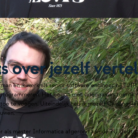
ts over jezelf verte
an en ik werk als senior software engineer bij TJIP. 
 programmeren. Het begon met videogames toen ik n
 toe te voegen. Uiteindelijk heb ik mezelf C# aangele
bouwen.
r als master Informatica afgerond aan de TU Delft. Na