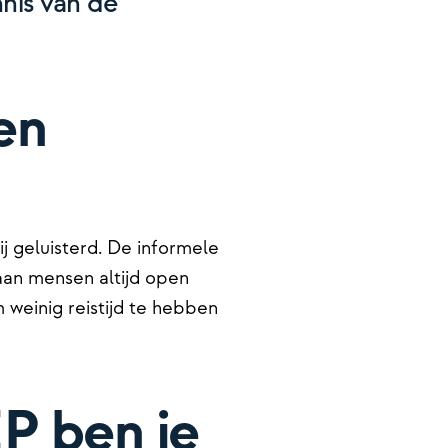
nnis van de
en
ij geluisterd. De informele
taan mensen altijd open
 weinig reistijd te hebben
P ben je