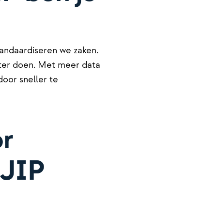
andaardiseren we zaken.
eter doen. Met meer data
door sneller te
or
TJIP