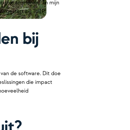
lf programmeren. In mijn
23 gestart bij TJIP.
en bij
 van de software. Dit doe
slissingen die impact
 hoeveelheid
uit?