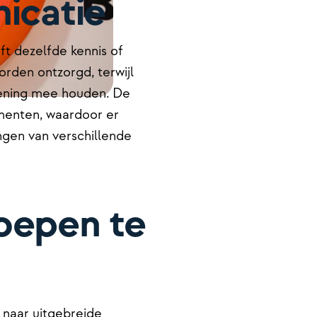
icatie
ft dezelfde kennis of
rden ontzorgd, terwijl
ekening mee houden. De
menten, waardoor er
gen van verschillende
roepen te
 naar uitgebreide