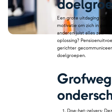
doelgroe
Een grote uitdaging ligt i
motivatie om zich in pens
anderen juist alles zelf 
oplossing? Pensioenuitv
gerichter gecommuniceerd
doelgroepen.
Grofweg 
ondersc
Doe-het-zelvers: Dez