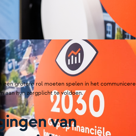
en een grotere rol moeten spelen in het communicer
m aan hun zorgplicht te voldoen.
gingen van