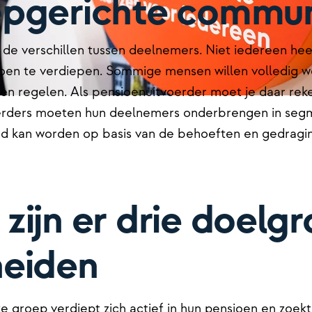
pgerichte commun
n de verschillen tussen deelnemers.
Niet iedereen hee
ioen te verdiepen. Sommige mensen willen volledig wo
willen regelen. Als pensioenuitvoerder moet je daar r
oerders moeten hun deelnemers onderbrengen in seg
 kan worden op basis van de behoeften en gedragin
zijn er drie doelg
heiden
e groep verdiept zich actief in hun pensioen en zoekt