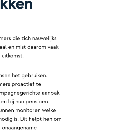
okken
ers die zich nauwelijks
aal en mist daarom vaak
 uitkomst.
nsen het gebruiken.
ers proactief te
campagnegerichte aanpak
n bij hun pensioen.
unnen monitoren welke
dig is. Dit helpt hen om
oor onaangename