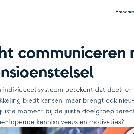
Branche
ht communiceren 
Hyp
nsioenstelsel
Pen
 individueel systeem betekent dat deelneme
Ver
kkeling biedt kansen, maar brengt ook nie
Ver
t juiste moment bij de juiste doelgroep tere
enlopende kennisniveaus en motivaties?