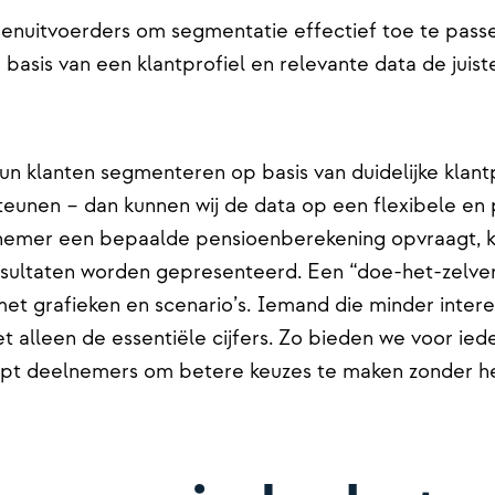
oenuitvoerders om segmentatie effectief toe te pass
basis van een klantprofiel en relevante data de juist
un klanten segmenteren op basis van duidelijke klantp
eunen – dan kunnen wij de data op een flexibele en 
nemer een bepaalde pensioenberekening opvraagt, ku
sultaten worden gepresenteerd. Een “doe-het-zelver”
et grafieken en scenario’s. Iemand die minder interes
 alleen de essentiële cijfers. Zo bieden we voor ie
helpt deelnemers om betere keuzes te maken zonder h