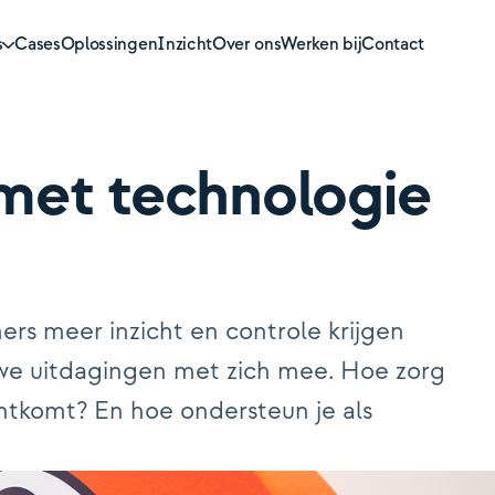
s
Cases
Oplossingen
Inzicht
Over ons
Werken bij
Contact
met technologie
otheken
sioenen
rs meer inzicht en controle krijgen
zekeren
uwe uitdagingen met zich mee. Hoe zorg
mogensbeheer
chtkomt? En hoe ondersteun je als