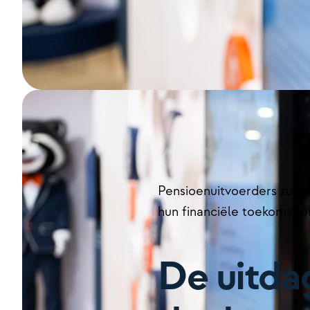
Pensioenuitvoerders zull
hun financiële toekomst o
De uitda