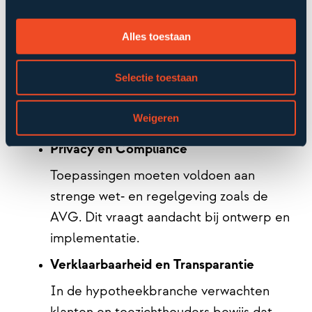
Datakwaliteit en Governance
Alles toestaan
AI is alleen zo goed als de data waarop
het traint. Een robuuste
Selectie toestaan
data‑architectuur en goede governance
zijn cruciaal om betrouwbare inzichten
Weigeren
te krijgen.
Privacy en Compliance
Toepassingen moeten voldoen aan
strenge wet‑ en regelgeving zoals de
AVG. Dit vraagt aandacht bij ontwerp en
implementatie.
Verklaarbaarheid en Transparantie
In de hypotheekbranche verwachten