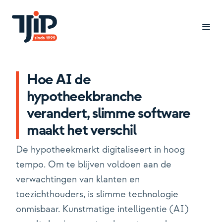
Hoe AI de
Branches
hypotheekbranche
Cases
verandert, slimme software
maakt het verschil
Oplossingen
De hypotheekmarkt digitaliseert in hoog
Inzicht
tempo. Om te blijven voldoen aan de
Over ons
verwachtingen van klanten en
toezichthouders, is slimme technologie
Werken bij
onmisbaar. Kunstmatige intelligentie (AI)