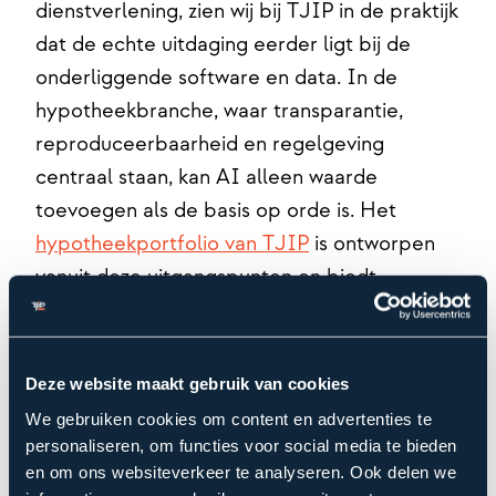
dienstverlening, zien wij bij TJIP in de praktijk
dat de echte uitdaging eerder ligt bij de
onderliggende software en data. In de
hypotheekbranche, waar transparantie,
reproduceerbaarheid en regelgeving
centraal staan, kan AI alleen waarde
toevoegen als de basis op orde is. Het
hypotheekportfolio van TJIP
is ontworpen
vanuit deze uitgangspunten en biedt
daarmee een solide basis voor organisaties
die datagedreven en toekomstbestendig
willen werken.
Deze website maakt gebruik van cookies
We gebruiken cookies om content en advertenties te
personaliseren, om functies voor social media te bieden
Datagedreven en toekomstbestendige
en om ons websiteverkeer te analyseren. Ook delen we
software is geen theoretisch verhaal. In de