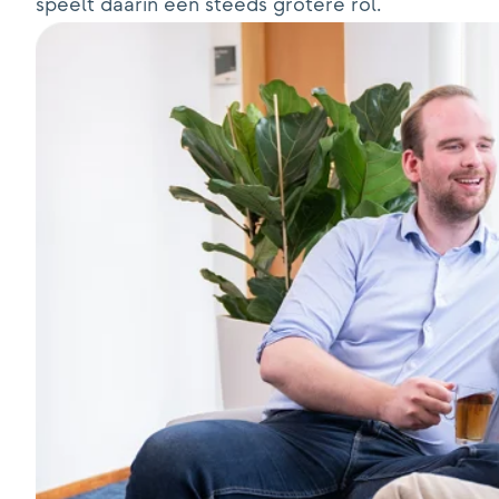
speelt daarin een steeds grotere rol.
Contact