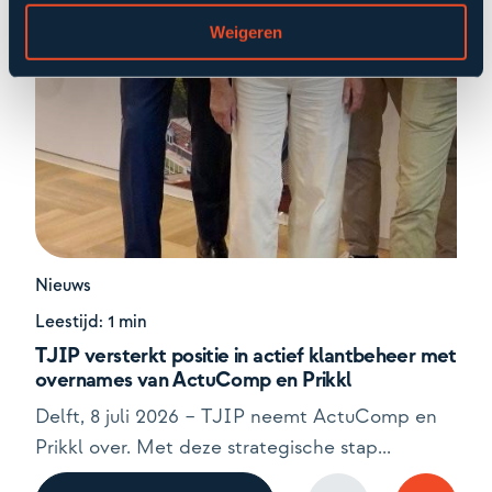
Weigeren
Nieuws
N
Leestijd: 1 min
Le
TJIP versterkt positie in actief klantbeheer met
AM
overnames van ActuComp en Prikkl
I
Delft, 8 juli 2026 – TJIP neemt ActuComp en
G
Prikkl over. Met deze strategische stap...