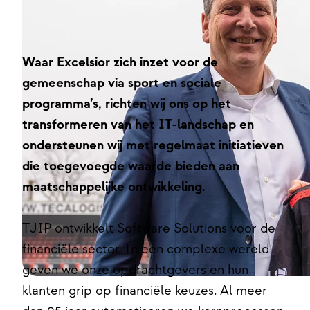
Waar Excelsior zich inzet voor de
gemeenschap via sport en sociale
programma’s, richten wij ons op het
transformeren van het IT-landschap en
ondersteunen wij met regelmaat initiatieven
die toegevoegde waarde bieden aan
maatschappelijke ontwikkeling.
TJIP ontwikkelt Software Solutions voor de
financiële sector. In een complexe wereld
geven we onze opdrachtgevers en hun
klanten grip op financiële keuzes. Al meer