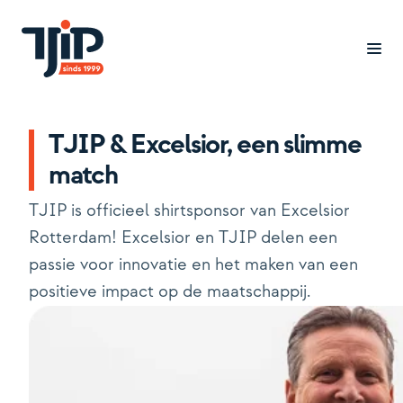
TJIP & Excelsior, een slimme
Branches
match
Cases
TJIP is officieel shirtsponsor van Excelsior
Oplossingen
Rotterdam! Excelsior en TJIP delen een
passie voor innovatie en het maken van een
Inzicht
positieve impact op de maatschappij.
Over ons
Werken bij