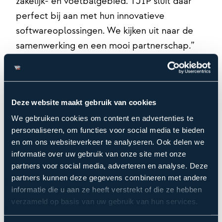
zakelijk- en voetbalgebied. TJIP sluit daar
perfect bij aan met hun innovatieve
softwareoplossingen. We kijken uit naar de
samenwerking en een mooi partnerschap.”
Deze website maakt gebruik van cookies
We gebruiken cookies om content en advertenties te
personaliseren, om functies voor social media te bieden
en om ons websiteverkeer te analyseren. Ook delen we
informatie over uw gebruik van onze site met onze
partners voor social media, adverteren en analyse. Deze
partners kunnen deze gegevens combineren met andere
Nieuws, inzichten en
informatie die u aan ze heeft verstrekt of die ze hebben
verdieping:
meer diepgang
verzameld op basis van uw gebruik van hun services.