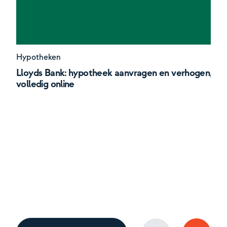
Hypotheken
Lloyds Bank: hypotheek aanvragen en verhogen,
volledig online
H
S
h