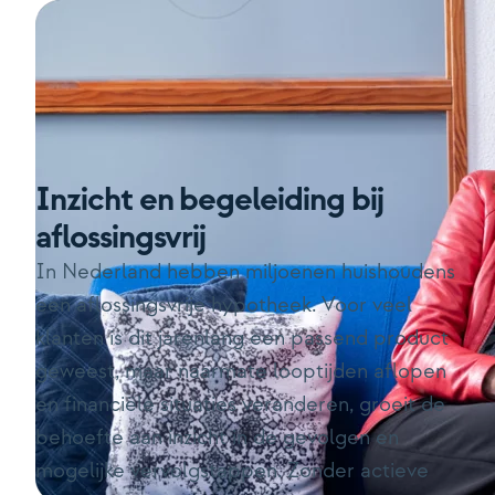
Inzicht en begeleiding bij
aflossingsvrij
In Nederland hebben miljoenen huishoudens
een aflossingsvrije hypotheek. Voor veel
klanten is dit jarenlang een passend product
geweest, maar naarmate looptijden aflopen
en financiële situaties veranderen, groeit de
behoefte aan inzicht in de gevolgen en
mogelijke vervolgstappen. Zonder actieve