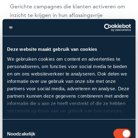
Gerichte campagnes die klanten activeren om
inzicht te krijgen in hun aflossingsvrije
hypotheek
Deze website maakt gebruik van cookies
Aflossingscheck
We gebruiken cookies om content en advertenties te
Online aflossingscheck voor inzicht in
personaliseren, om functies voor social media te bieden
leningdelen, financiële situatie. Klant krijgt
en om ons websiteverkeer te analyseren. Ook delen we
informatie over uw gebruik van onze site met onze
inzicht in risico’s en opties om hier mee aan de
partners voor social media, adverteren en analyse. Deze
slag te gaan
partners kunnen deze gegevens combineren met andere
informatie die u aan ze heeft verstrekt of die ze hebben
verzameld op basis van uw gebruik van hun services.
Klantprofielen verrijking
Toestemmingsselectie
Verrijkte klantprofielen met vastlegging van
Noodzakelijk